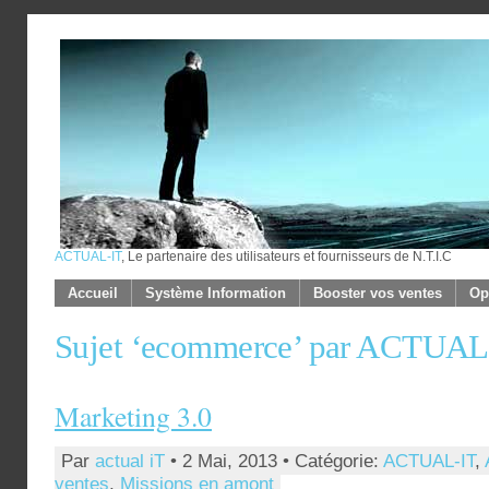
ACTUAL-IT
, Le partenaire des utilisateurs et fournisseurs de N.T.I.C
Accueil
Système Information
Booster vos ventes
Op
Sujet ‘ecommerce’ par ACTUAL
Marketing 3.0
Par
actual iT
• 2 Mai, 2013 • Catégorie:
ACTUAL-IT
,
ventes
,
Missions en amont