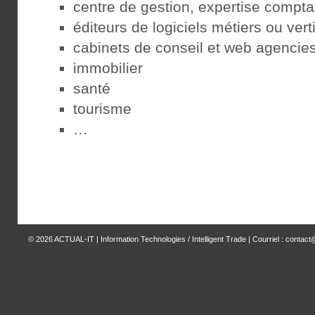
centre de gestion, expertise compta
éditeurs de logiciels métiers ou vert
cabinets de conseil et web agencie
immobilier
santé
tourisme
…
© 2026
ACTUAL-IT | Information Technologies / Intelligent Trade
| Courriel : contact