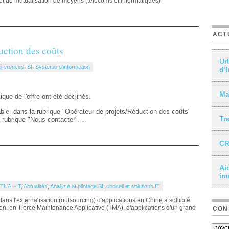
t de mutualisation de moyens (télécoms et informatiques)
ACT
uction des coûts
Ur
éférences
,
SI
,
Système d'information
d’
Ma
que de l'offre ont été déclinés.
ble dans la rubrique "Opérateur de projets/Réduction des coûts"
Tr
a rubrique "Nous contacter"…
CR
Ai
im
TUAL-IT
,
Actualités
,
Analyse et pilotage SI
,
conseil et solutions IT
ns l'externalisation (outsourcing) d'applications en Chine a sollicité
ion, en Tierce Maintenance Applicative (TMA), d'applications d'un grand
CON