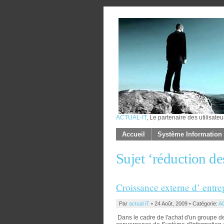
ACTUAL-IT
, Le partenaire des utilisateu
Accueil
Système Information
Sujet ‘réduction 
Croissance externe d’ entre
Par
actual iT
• 24 Août, 2009 • Catégorie:
A
Dans le cadre de l'achat d'un groupe d