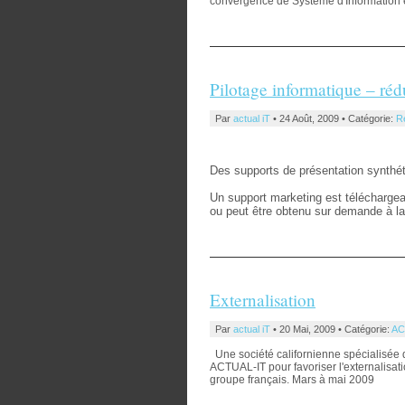
convergence de Système d'Information e
Pilotage informatique – réd
Par
actual iT
• 24 Août, 2009 • Catégorie:
R
Des supports de présentation synthéti
Un support marketing est téléchargea
ou peut être obtenu sur demande à l
Externalisation
Par
actual iT
• 20 Mai, 2009 • Catégorie:
AC
Une société californienne spécialisée da
ACTUAL-IT pour favoriser l'externalisat
groupe français. Mars à mai 2009