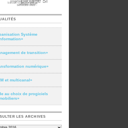
UALITÉS
banisation Système
Information»
nagement de transition»
ansformation numérique»
M et multicanal»
de au choix de progiciels
mobiliers»
SULTER LES ARCHIVES