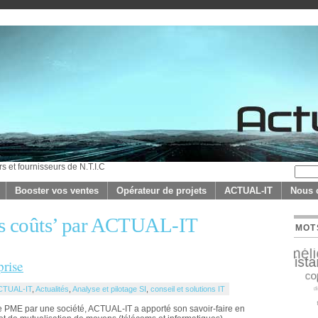
rs et fournisseurs de N.T.I.C
Booster vos ventes
Opérateur de projets
ACTUAL-IT
Nous 
des coûts’ par ACTUAL-IT
MOT
prise
CTUAL-IT
,
Actualités
,
Analyse et pilotage SI
,
conseil et solutions IT
e PME par une société, ACTUAL-IT a apporté son savoir-faire en