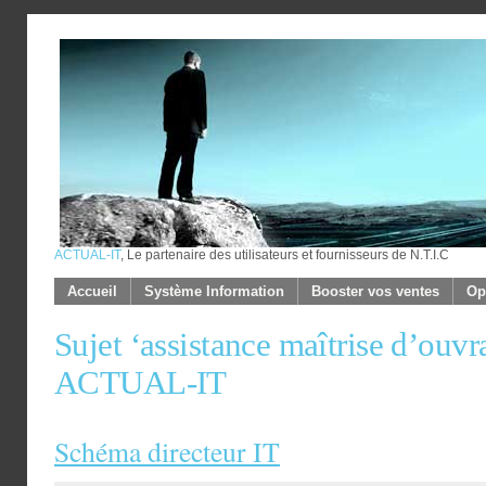
ACTUAL-IT
, Le partenaire des utilisateurs et fournisseurs de N.T.I.C
Accueil
Système Information
Booster vos ventes
Op
Sujet ‘assistance maîtrise d’ouvr
ACTUAL-IT
Schéma directeur IT