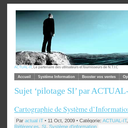
ACTUAL-IT
, Le partenaire des utilisateurs et fournisseurs de N.T.I.C
Accueil
Système Information
Booster vos ventes
Op
Sujet ‘pilotage SI’ par ACTUAL
Cartographie de Système d’Informatio
Par
actual iT
• 11 Oct, 2009 • Catégorie:
ACTUAL-IT
Références
,
SI
,
Système d'information