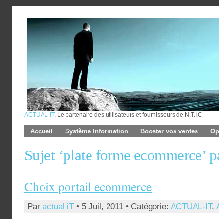
ACTUAL-IT
, Le partenaire des utilisateurs et fournisseurs de N.T.I.C
Accueil
Système Information
Booster vos ventes
Op
Sujet ‘plate forme ecommerce’
Choix portail ecommerce
Par
actual iT
• 5 Juil, 2011 • Catégorie:
ACTUAL-IT
,