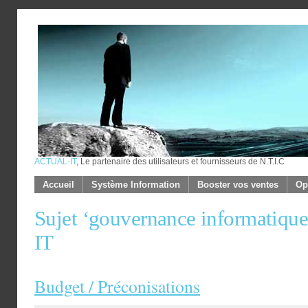
ACTUAL-IT
, Le partenaire des utilisateurs et fournisseurs de N.T.I.C
Accueil
Système Information
Booster vos ventes
Op
Sujet ‘gouvernance informatiq
IT
Budget / Préconisations