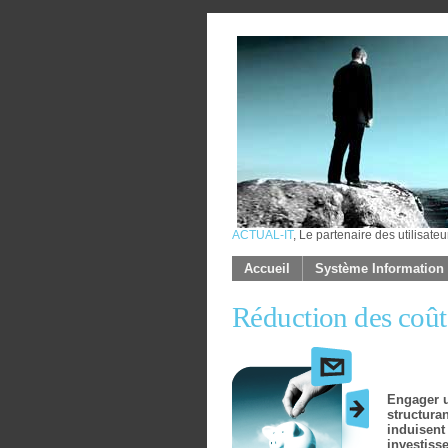
ACTUAL-IT
, Le partenaire des utilisateu
Accueil
Système Information
Réduction des coût
Engager u
structuran
induisent 
investiss