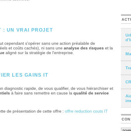
ACT
 : UN VRAI PROJET
Ur
d’
t cependant s'opérer sans une action préalable de
réels et coûts cachés), ni sans une
analyse des risques
et la
que
aligné sur la stratégie de l'entreprise.
Ma
Tr
IER LES GAINS IT
CR
diagnostic rapide, de vous qualifier, de vous hiérarchiser et
tiels
à faire sans remettre en cause la
qualité de service
Ai
.
im
te de présentation de cette offre :
offre reduction couts IT
CON