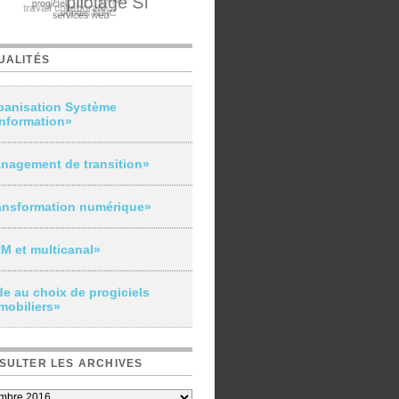
UALITÉS
banisation Système
Information»
nagement de transition»
ansformation numérique»
M et multicanal»
de au choix de progiciels
mobiliers»
SULTER LES ARCHIVES