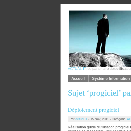
ACTUAL-IT
, Le partenaire des utilisateu
Accueil
Système Information
Sujet ‘progiciel’
Déploiement progiciel
Par
actual iT
• 15 Nov, 2011 • Catégorie:
AC
Réalisation guide d'utilisation progicie