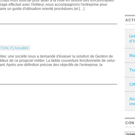
hats nous sollicite pour aider à la mise en oeuvre des fonctionnalités
trage effectué avec l'éditeur, nous accompagnons l'entreprise pour
faire un guide d'utilisation orienté procédures (et […]
ACT
Ur
d’
TUAL-IT
,
Actualités
Ma
étier, une société nous a demandé d'évaluer la solution de Gestion de
teur de ce progiciel métier. La faible couverture fonctionnelle de celui-
vant. Après une définition précise des objectifs de l'entreprise, la
Tr
CR
Ai
im
CON