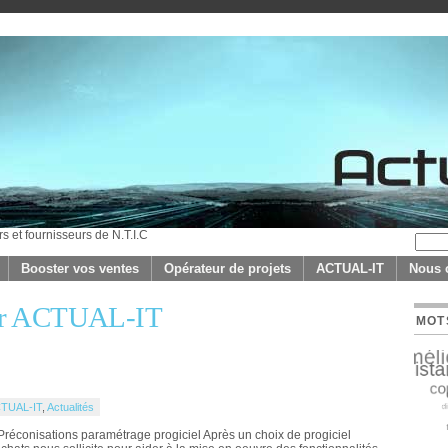
rs et fournisseurs de N.T.I.C
Booster vos ventes
Opérateur de projets
ACTUAL-IT
Nous 
 par ACTUAL-IT
MOT
TUAL-IT
,
Actualités
l Préconisations paramétrage progiciel Après un choix de progiciel