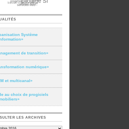
UALITÉS
banisation Système
Information»
nagement de transition»
ansformation numérique»
M et multicanal»
de au choix de progiciels
mobiliers»
SULTER LES ARCHIVES