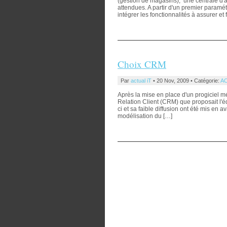
(gestion de magasins), une centrale d'ac
attendues. A partir d'un premier paramé
intégrer les fonctionnalités à assurer et 
Choix CRM
Par
actual iT
• 20 Nov, 2009 • Catégorie:
AC
Après la mise en place d'un progiciel m
Relation Client (CRM) que proposait l'édi
ci et sa faible diffusion ont été mis en a
modélisation du […]