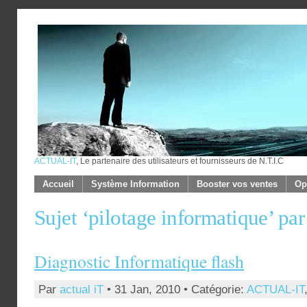
ACTUAL-IT
, Le partenaire des utilisateurs et fournisseurs de N.T.I.C
Accueil
Système Information
Booster vos ventes
Op
Sujet ‘pilotage informatique’ 
Diagnostic Informatique flash
Par
actual iT
• 31 Jan, 2010 • Catégorie:
ACTUAL-IT