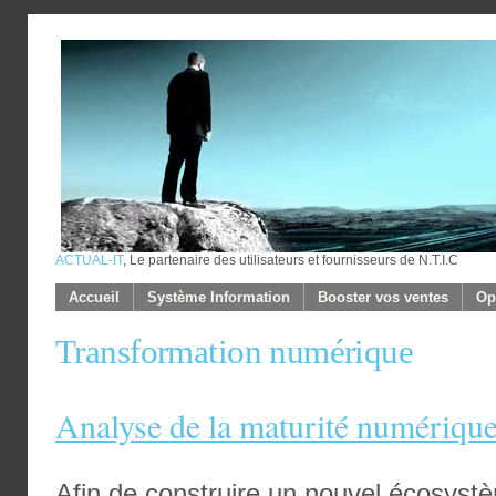
ACTUAL-IT
, Le partenaire des utilisateurs et fournisseurs de N.T.I.C
Accueil
Système Information
Booster vos ventes
Op
Transformation numérique
Analyse de la maturité numériqu
Afin de construire un nouvel écosystè