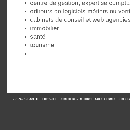
centre de gestion, expertise compta
éditeurs de logiciels métiers ou vert
cabinets de conseil et web agencie
immobilier
santé
tourisme
…
© 2026
ACTUAL-IT | Information Technologies / Intelligent Trade
| Courriel : contact